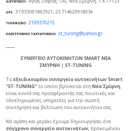
Αγίας Σοφίας 130, Νέα Σμύρνη, Τ.Κ.17123
ΔΙΕΎΘΥΝΣΗ
37.933001862921, 23.714620918036
GPS
2109370215
ΤΗΛΈΦΩΝΟ
st_tuning@yahoo.gr
ΗΛΕΚΤΡΟΝΙΚΌ ΤΑΧΥΔΡΟΜΕΊΟ
ΣΥΝΕΡΓΕΙΟ ΑΥΤΟΚΙΝΗΤΩΝ SMART ΝΕΑ
ΣΜΥΡΝΗ | ST-TUNING
Το
εξειδικευμένο συνεργείο αυτοκινήτων Smart
“ST-TUNING”
το οποίο βρίσκεται στη
Νέα Σμύρνη
,
είναι κοντά σας προσφέροντάς σας ποιοτικές και
ολοκληρωμένες υπηρεσίες για την σωστή
συντήρηση και βελτίωση του αυτοκινήτου σας.
Με αγάπη και μεράκι έχουμε δημιουργήσει ένα
σύγχρονο συνεργείο αυτοκινήτων,
προκειμένου