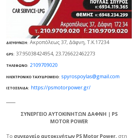
Ακροπόλεως 37, Δάφνη, Τ.Κ.17234
ΔΙΕΎΘΥΝΣΗ
37.95038424954, 23.726622462273
GPS
2109709020
ΤΗΛΈΦΩΝΟ
spyrospoylas@gmail.com
ΗΛΕΚΤΡΟΝΙΚΌ ΤΑΧΥΔΡΟΜΕΊΟ
https://psmotorpower.gr/
ΙΣΤΟΣΕΛΊΔΑ
ΣΥΝΕΡΓΕΙΟ ΑΥΤΟΚΙΝΗΤΩΝ ΔΑΦΝΗ | PS
MOTOR POWER
Το
συνεργείο αυτοκινήτων PS Motor Power,
στη