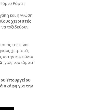
 Πόρτο Ράφτη.
 αγάπη και η γνώση
ίους χειριστές
ν να ταξιδεύουν
κοπός της είναι,
φιους χειριστές
 αυτην και πάντα
ΟΣ
, γιος του ιδρυτή
του Υπουργείου
ά σκάφη για την