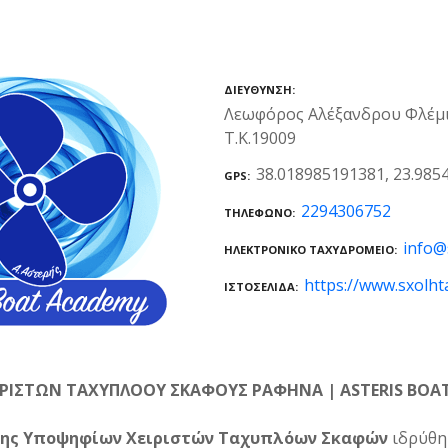
ΔΙΕΎΘΥΝΣΗ
Λεωφόρος Αλέξανδρου Φλέμι
Τ.Κ.19009
38.018985191381, 23.985
GPS
2294306752
ΤΗΛΈΦΩΝΟ
info@
ΗΛΕΚΤΡΟΝΙΚΌ ΤΑΧΥΔΡΟΜΕΊΟ
https://www.sxolht
ΙΣΤΟΣΕΛΊΔΑ
ΙΡΙΣΤΩΝ ΤΑΧΥΠΛΟΟΥ ΣΚΑΦΟΥΣ ΡΑΦΗΝΑ | ASTERIS BOA
σης Υποψηφίων Χειριστών Ταχυπλόων Σκαφών
ιδρύθηκ