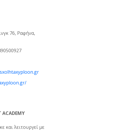
νγκ 76, Ραφήνα,
490500927
sxolhtaxyploon.gr
axyploon.gr/
T ACADEMY
ε και λειτουργεί με