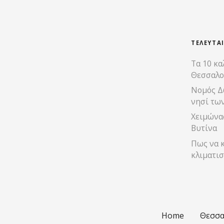
ΤΕΛΕΥΤΑ
Τα 10 κα
Θεσσαλο
Νομός Δ
νησί τω
Χειμώνας
Βυτίνα
Πως να κ
κλιματισ
Home
Θεσσα