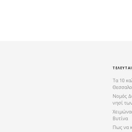
ΤΕΛΕΥΤΑ
Τα 10 κα
Θεσσαλο
Νομός Δ
νησί τω
Χειμώνας
Βυτίνα
Πως να κ