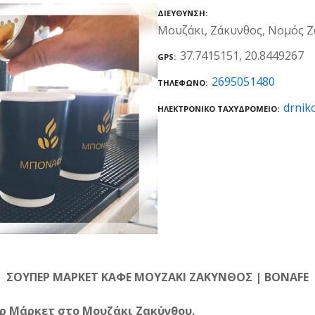
ΔΙΕΎΘΥΝΣΗ
Μουζάκι, Ζάκυνθος, Νομός Ζ
37.7415151, 20.8449267
GPS
2695051480
ΤΗΛΈΦΩΝΟ
drnik
ΗΛΕΚΤΡΟΝΙΚΌ ΤΑΧΥΔΡΟΜΕΊΟ
ΣΟΥΠΕΡ ΜΑΡΚΕΤ ΚΑΦΕ ΜΟΥΖΑΚΙ ΖΑΚΥΝΘΟΣ | BONAFE
ρ Μάρκετ στο Μουζάκι Ζακύνθου.