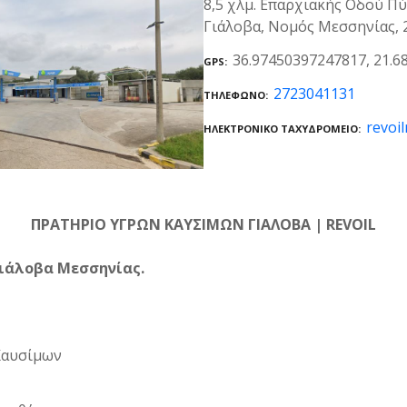
8,5 χλμ. Επαρχιακής Οδού Πύ
Γιάλοβα, Νομός Μεσσηνίας, 
36.97450397247817, 21.
GPS
2723041131
ΤΗΛΈΦΩΝΟ
revoi
ΗΛΕΚΤΡΟΝΙΚΌ ΤΑΧΥΔΡΟΜΕΊΟ
ΠΡΑΤΗΡΙΟ ΥΓΡΩΝ ΚΑΥΣΙΜΩΝ ΓΙΑΛΟΒΑ | REVOIL
Γιάλοβα Μεσσηνίας.
Καυσίμων