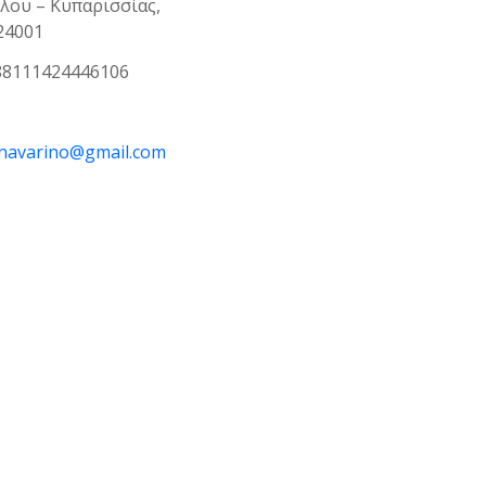
λου – Κυπαρισσίας,
24001
688111424446106
lnavarino@gmail.com