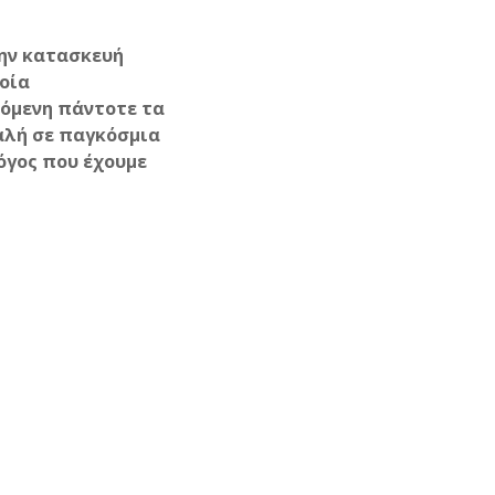
την κατασκευή
οία
χόμενη πάντοτε τα
αλή σε παγκόσμια
λόγος που έχουμε