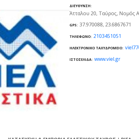
ΔΙΕΎΘΥΝΣΗ
Άτταλου 20, Ταύρος, Νομός Α
37.970088, 23.6867671
GPS
2103451051
ΤΗΛΈΦΩΝΟ
viel7
ΗΛΕΚΤΡΟΝΙΚΌ ΤΑΧΥΔΡΟΜΕΊΟ
www.viel.gr
ΙΣΤΟΣΕΛΊΔΑ