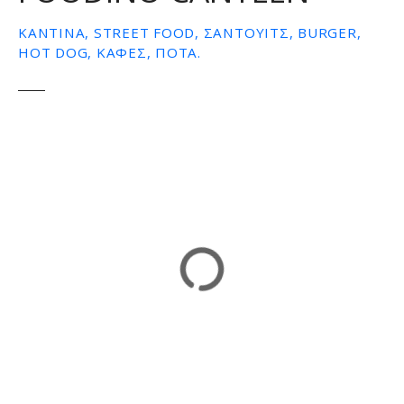
ε
ΚΑΝΤΊΝΑ, STREET FOOD, ΣΆΝΤΟΥΙΤΣ, BURGER,
ν
HOT DOG, ΚΑΦΈΣ, ΠΟΤΆ.
ο