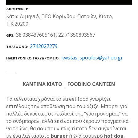
ΔΙΕΎΘΥΝΣΗ
Κάτω Διμηνιό, ΠΕΟ Κορίνθου-Πατρών, Κιάτο,
Τ.Κ.20200
38.038437605161, 22.71350893567
GPS
2742027279
ΤΗΛΈΦΩΝΟ
kwstas_spoulos@yahoo.gr
ΗΛΕΚΤΡΟΝΙΚΌ ΤΑΧΥΔΡΟΜΕΊΟ
ΚΑΝΤΙΝΑ ΚΙΑΤΟ | FOODINO CANTEEN
Τα τελευταία χρόνια το street food γνωρίζει
επιτέλους την αποθέωση που του άξιζε. Μπορεί για
πολλές δεκαετίες οι «ειδικοί της “γαστρονομίας” να
το σνόμπαραν, αλλά εκείνοι που ξέρουν πραγματικά
να τρώνε, θα σου πουν πως τίποτα δεν συγκρίνεται
με ένα λαχταριστό
burger
ή ένα ζουμερό
hot dog
,