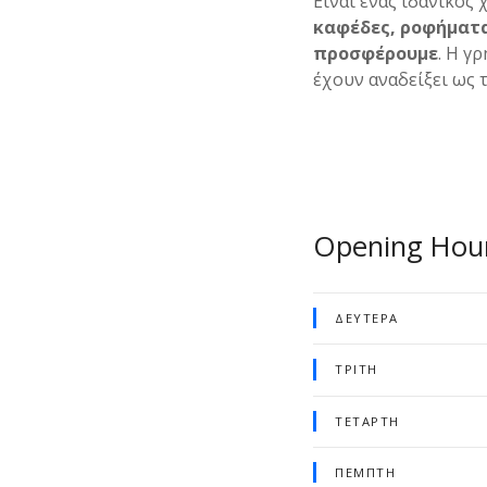
Είναι ένας ιδανικός 
καφέδες, ροφήματα
προσφέρουμε
. Η γ
έχουν αναδείξει ως τ
Opening Hou
ΔΕΥΤΈΡΑ
ΤΡΊΤΗ
ΤΕΤΆΡΤΗ
ΠΈΜΠΤΗ