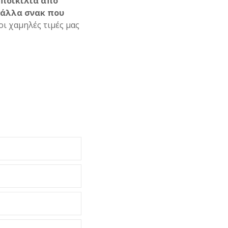
ποικιλία από
ι άλλα σνακ που
οι χαμηλές τιμές μας