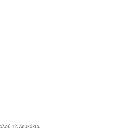
λού 12, Λευκάκια,