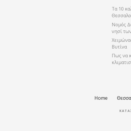
Τα 10 κα
Θεσσαλο
Νομός Δ
νησί τω
Χειμώνας
Βυτίνα
Πως να κ
κλιματισ
Home
Θεσσα
ΚΑΤΑ