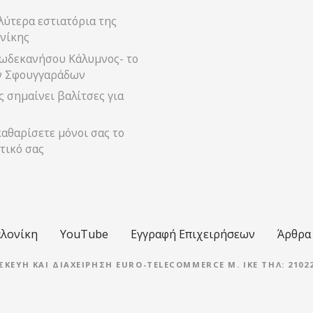
λύτερα εστιατόρια της
νίκης
ωδεκανήσου Κάλυμνος- το
ν Σφουγγαράδων
 σημαίνει βαλίτσες για
αθαρίσετε μόνοι σας το
τικό σας
λονίκη
YouTube
Εγγραφή Επιχειρήσεων
Άρθρα
ΣΚΕΥΉ ΚΑΙ ΔΙΑΧΕΊΡΗΣΗ EURO-TELECOMMERCE M. IKE ΤΗΛ: 21022