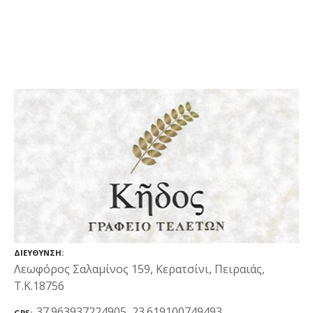
ΔΙΕΎΘΥΝΣΗ
Λεωφόρος Σαλαμίνος 159, Κερατσίνι, Πειραιάς,
Τ.Κ.18756
37.963937224905, 23.619100749493
GPS