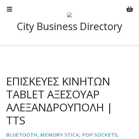
Μ
ε
τ
City Business Directory
ά
β
α
σ
η
σ
τ
ΕΠΙΣΚΕΥΕΣ ΚΙΝΗΤΩΝ
ο
π
TABLET ΑΞΕΣΟΥΑΡ
ε
ρ
ΑΛΕΞΑΝΔΡΟΥΠΟΛΗ |
ι
ε
TTS
χ
ό
BLUETOOTH, MEMORY STICK, POP SOCKETS,
μ