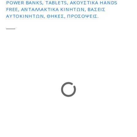
POWER BANKS, TABLETS, ΑΚΟΥΣΤΙΚΆ HANDS
ε
FREE, ΑΝΤΑΛΛΑΚΤΙΚΆ ΚΙΝΗΤΏΝ, ΒΆΣΕΙΣ
ν
ΑΥΤΟΚΙΝΉΤΩΝ, ΘΉΚΕΣ, ΠΡΟΣΌΨΕΙΣ.
ο