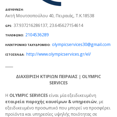
ΔΙΕΎΘΥΝΣΗ
Ακτή Μουτσοπούλου 40, Πειραιάς, Τ.Κ.18538
37.937216286137, 23.645627154614
GPS
2104536289
ΤΗΛΈΦΩΝΟ
olympicservices30@gmail.com
ΗΛΕΚΤΡΟΝΙΚΌ ΤΑΧΥΔΡΟΜΕΊΟ
http://www.olympicservices.gr/el/
ΙΣΤΟΣΕΛΊΔΑ
ΔΙΑΧΕΙΡΙΣΗ ΚΤΙΡΙΩΝ ΠΕΙΡΑΙΑΣ | OLYMPIC
SERVICES
Η
OLYMPIC SERVICES
είναι μία εξειδικευμένη
εταιρεία παροχής καυσίμων & υπηρεσιών
, με
εξειδικευμένο προσωπικό που μπορεί να προσφέρει
προϊόντα και υπηρεσίες υψηλής ποιότητας σε