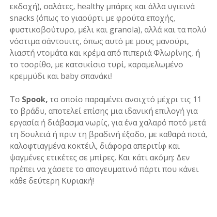
εκδοχή), σαλάτες, healthy μπάρες και άλλα υγιεινά
snacks (όπως το γιαούρτι με φρούτα εποχής,
φυστικοβούτυρο, μέλι και granola), αλλά και τα πολύ
νόστιμα σάντουιτς, όπως αυτό με μους μανούρι,
λιαστή ντομάτα και κρέμα από πιπεριά Φλωρίνης, ή
το τσορίθο, με κατσικίσιο τυρί, καραμελωμένο
κρεμμύδι και baby σπανάκι!
Το
Spook,
το οποίο παραμένει ανοιχτό μέχρι τις 11
το βράδυ, αποτελεί επίσης μια ιδανική επιλογή για
εργασία ή διάβασμα νωρίς, για ένα χαλαρό ποτό μετά
τη δουλειά ή πριν τη βραδινή έξοδο, με καθαρά ποτά,
καλοφτιαγμένα κοκτέιλ, διάφορα απεριτίφ και
ψαγμένες ετικέτες σε μπίρες. Και κάτι ακόμη: Δεν
πρέπει να χάσετε το απογευματινό πάρτι που κάνει
κάθε δεύτερη Κυριακή!