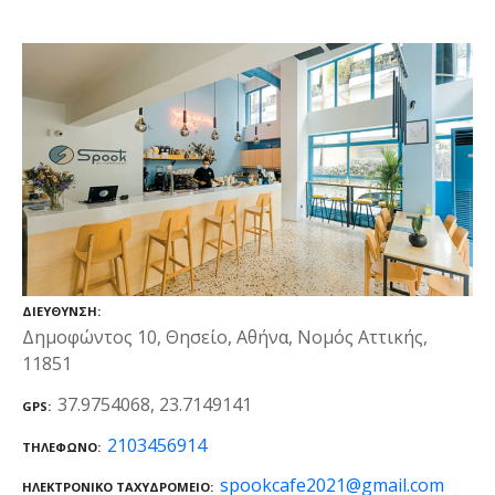
ΔΙΕΎΘΥΝΣΗ
Δημοφώντος 10, Θησείο, Αθήνα, Νομός Αττικής,
11851
37.9754068, 23.7149141
GPS
2103456914
ΤΗΛΈΦΩΝΟ
spookcafe2021@gmail.com
ΗΛΕΚΤΡΟΝΙΚΌ ΤΑΧΥΔΡΟΜΕΊΟ