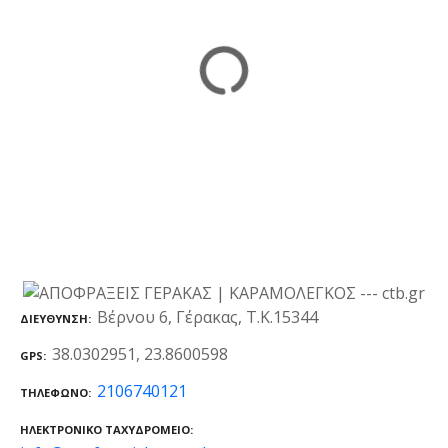
Βέρνου 6, Γέρακας, Τ.Κ.15344
ΔΙΕΎΘΥΝΣΗ
38.0302951, 23.8600598
GPS
2106740121
ΤΗΛΈΦΩΝΟ
ΗΛΕΚΤΡΟΝΙΚΌ ΤΑΧΥΔΡΟΜΕΊΟ