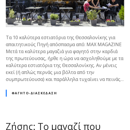
λ
ύ
τ
ε
ρ
Τα 10 καλύτερα εστιατόρια της Θεσσαλονίκης για
α
απαιτητικούς Πηγή απόσπασμα από: MAX MAGAZINE
ε
Μετά τα καλύτερα μαγαζιά για φαγητό στην καρδιά
σ
της πρωτεύουσας, ήρθε η ώρα να ασχοληθούμε με τα
τ
καλύτερα εστιατόρια της Θεσσαλονίκης. Αν μένεις
ι
εκεί (ή απλώς περνάς μια βόλτα από την
α
συμπρωτεύουσα) και παράλληλα τυχαίνει να πεινάς…
τ
ό
ΦΑΓΗΤΌ-ΔΙΑΣΚΈΔΑΣΗ
ρ
ι
α
τ
η
Ζήσης: Το μαγαζί που