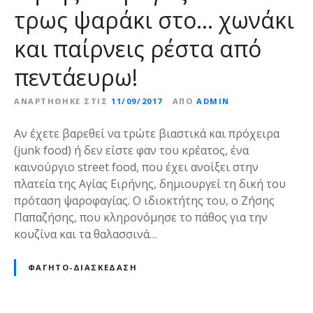
ς
τρως ψαράκι στο… χωνάκι
Θ
ε
και παίρνεις ρέστα από
σ
σ
πεντάευρω!
α
λ
ΑΝΑΡΤΉΘΗΚΕ ΣΤΙΣ
11/09/2017
ΑΠΌ
ADMIN
ο
Αν έχετε βαρεθεί να τρώτε βιαστικά και πρόχειρα
ν
(junk food) ή δεν είστε φαν του κρέατος, ένα
ί
καινούργιο street food, που έχει ανοίξει στην
κ
πλατεία της Αγίας Ειρήνης, δημιουργεί τη δική του
η
πρόταση ψαροφαγίας. Ο ιδιοκτήτης του, ο Ζήσης
ς
Παπαζήσης, που κληρονόμησε το πάθος για την
κουζίνα και τα θαλασσινά…
ΦΑΓΗΤΌ-ΔΙΑΣΚΈΔΑΣΗ