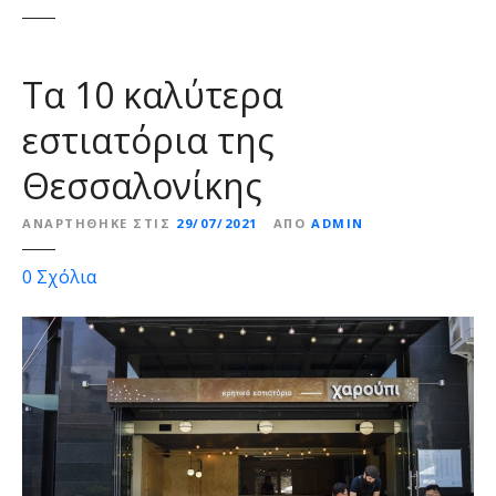
ε
ν
ο
Τα 10 καλύτερα
εστιατόρια της
Θεσσαλονίκης
ΑΝΑΡΤΉΘΗΚΕ ΣΤΙΣ
29/07/2021
ΑΠΌ
ADMIN
γ
0
Σχόλια
ι
α
Τ
α
1
0
κ
α