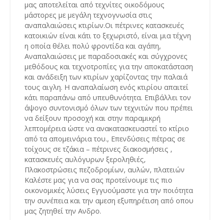
μας αποτελείται από τεχνίτες οικοδόμους
μάστορες με μεγάλη τεχνογνωσία στις
αναπαλαιώσεις κτιρίων.Οι πέτρινες κατασκευές
κατοικιών είναι κάτι το ξεχωριστό, είναι μια τέχνη
η οποία θέλει πολύ φροντίδα και αγάπη,
Αναπαλαιώσεις με παραδοσιακές και σύγχρονες
μεθόδους και τεχνοτροπίες για την αποκατάσταση
και ανάδειξη των κτιρίων χαρίζοντας την παλαιά
τους αιγλη. Η αναπαλαίωση ενός κτιρίου απαιτεί
κάτι παραπάνω από υπευθυνότητα. Επιβάλλει τον
άψογο συντονισμό όλων των τεχνιτών που πρέπει
να δείξουν προσοχή και στην παραμικρή
λεπτομέρεια ώστε να ανακατασκευαστεί το κτίριο
από τα απομεινάρια του., Επενδύσεις πέτρας σε
τοίχους σε τζάκια – πέτρινες διακοσμήσεις ,
κατασκευές αυλόγυρων ξεροληθιές,
Πλακοστρώσεις πεζοδρομίων, αυλών, πλατειών
Καλέστε μας για να σας προτείνουμε τις πιο
οικονομικές λύσεις Εγγυούμαστε για την ποιότητα
την συνέπεια και την αμεση εξυπηρέτιση από οπου
μας ζητηθεί την Ανδρο.