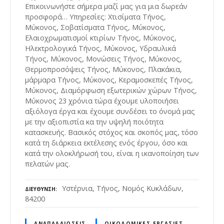
Επικοινωνήστε σήμερα μαζί μας για μια δωρεάν
προσφορά… Υπηρεσίες: Χτισίματα Τήνος,
Μύκονος, Σοβατίσματα Τήνος, Μύκονος,
Ελαιοχρωματισμοί κτιρίων Τήνος, Μύκονος,
Ηλεκτρολογικά Τήνος, Μύκονος, Υδραυλικά
Τήνος, Μύκονος, Μονώσεις Τήνος, Μύκονος,
Θερμοπροσόψεις Τήνος, Μύκονος, Πλακάκια,
μάρμαρα Τήνος, Μύκονος, Κεραμοσκεπές Τήνος,
Μύκονος, Διαμόρφωση εξωτερικών χώρων Τήνος,
Μύκονος 23 χρόνια τώρα έχουμε υλοποιήσει
αξιόλογα έργα και έχουμε συνδέσει το όνομά μας
με την αξιοπιστία κα την υψηλή ποιότητα
κατασκευής. Βασικός στόχος και σκοπός μας, τόσο
κατά τη διάρκεια εκτέλεσης ενός έργου, όσο και
κατά την ολοκλήρωσή του, είναι η ικανοποίηση των
πελατών μας.
Υστέρνια, Τήνος, Νομός Κυκλάδων,
ΔΙΕΎΘΥΝΣΗ
84200
ΑΝΑΠΑΛΑΙΏΣΕΙΣ
ΟΙΚΟΔΟΜΙΚΈΣ ΕΡΓΑΣΊΕΣ