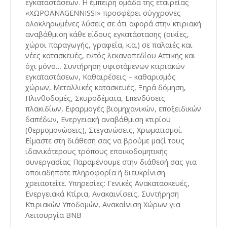
εγκαταστάσεων. Η έμπειρη ομάδα της εταιρείας
«ΧΩΡΟANAGENNISSI» προσφέρει σύγχρονες
ολοκληρωμένες λύσεις σε ότι αφορά στην κτιριακή
αναβάθμιση κάθε είδους εγκατάστασης (οικίες,
χώροι παραγωγής, γραφεία, κ.α.) σε παλαιές και
νέες κατασκευές, εντός λεκανοπεδίου Αττικής και
όχι μόνο… Συντήρηση υφιστάμενων κτιριακών
εγκαταστάσεων, Καθαιρέσεις – καθαρισμός
χώρων, Μεταλλικές κατασκευές, Ξηρά δόμηση,
Πλινθοδομές, Σκυροδέματα, Επενδύσεις
πλακιδίων, Εφαρμογές βιομηχανικών, εποξειδικών
δαπέδων, Ενεργειακή αναβάθμιση κτιρίου
(θερμομονώσεις), Στεγανώσεις, Χρωματισμοί.
Είμαστε στη διάθεσή σας να βρούμε μαζί τους
ιδανικότερους τρόπους εποικοδομητικής
συνεργασίας Παραμένουμε στην διάθεσή σας για
οποιαδήποτε πληροφορία ή διευκρίνιση
χρειαστείτε. Υπηρεσίες: Γενικές Ανακατασκευές,
Ενεργειακά Κτίρια, Ανακαινίσεις, Συντήρηση
Κτιριακών Υποδομών, Ανακαίνιση Χώρων για
Λειτουργία BNB