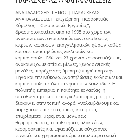
ΠΑΡΑΣΚΕΥΑΣ ΑΝΑΠΑΛΑΙΩΣΕΙΣ
ΑΝΑΠΑΛΑΙΩΣΕΙΣ ΤΗΝΟΣ | ΠΑΡΑΣΚΕΥΑΣ
ΑΝΑΠΑΛΑΙΩΣΕΙΣ Η επιχείρηση ''Παρασκευάς
Κύριλλος – Οικοδομικές Εργασίες'',
δραστηριοποιείται από το 1995 στο χώρο των
ανακαινίσεων, αναπαλαιώσεων, οικοδομών,
κτιρίων, κατοικιών, επαγγελματικών χώρων καθώς
και στις αναστηλώσεις εκκλησιών και
καμπαναριών. Εδώ και 23 χρόνια κατασκευάζουμε,
ανακαινίζουμε σπίτια, βίλλες, ξενοδοχειακές
μονάδες, παρέχοντας άμεση εξυπηρέτηση στην
Τήνο και την Μύκονο. Αναστηλώσεις εκκλησιών και
καμπαναριών σε όλα τα νησιά των Κυκλάδων. Η
πολυετής εμπειρία, η ποιότητα εργασίας, η
υπευθυνότητα και ο επαγγελματισμός μας, μάς
διακρίνει στην τοπική αγορά. Αναλαμβάνουμε και
παρέχουμε υπηρεσίες όπως: κτισίματα,
επιχρίσματα, μερεμέτια, μονώσεις,
θερμομονώσεις, τοποθετήσεις πλακιδίων,
κεραμοσκεπές κ.α. Εφαρμόζουμε σύγχρονες
τεχνικές και χρησιμοποιούμε τα καλύτερα υλικά.