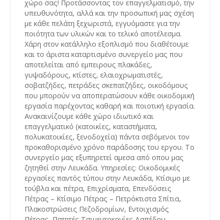
χώρο σας! Προτάσσοντας τον επαγγελματισμό, την
υπευθυνότητα, αλλά και την προσωπική μας σχέση
με κάθε πελάτη ξεχωριστά, εγγυόμαστε για την
ποιότητα των υλικών και το τελικό αποτέλεσμα.
Χάρη στον κατάλληλο εξοπλισμό που διαθέτουμε
και το άριστα καταρτισμένο συνεργείο μας που
αποτελείται από εμπειρους πλακάδες,
γυψαδόρους, κτίστες, ελαιοχρωματιστές,
σοβατζήδες, πετράδες σκεπατζήδες, οικοδόμους
που μπορούν να αποπερατώσουν κάθε οικοδομική
εργασία παρέχοντας καθαρή και ποιοτική εργασία.
Ανακαινίζουμε κάθε χώρο ιδιωτικό και
επαγγελματικό (κατοικίες, καταστήματα,
πολυκατοικίες, ξενοδοχεία) πάντα σεβόμενοι τον
προκαθορισμένο χρόνο παράδοσης του εργου. Το
συνεργείο μας εξυπηρετεί αμεσα από οπου μας
ζητηθεί στην Λευκάδα. Υπηρεσίες: Οικοδομικές
εργασίες παντός τύπου στην Λευκάδα, Κτίσιμο με
τούβλα και πέτρα, Επιχρίσματα, Επενδύσεις
Πέτρας – Κτίσιμο Πέτρας – Πετρόκτιστα Σπίτια,
Πλακοστρώσεις Πεζοδρομίων, Εντοιχισμός
Πέτρας, Πατητές Τσιμεντοκονίες Δαπέδου,