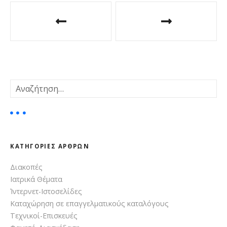
Π
λ
ο
ή
Α
γ
ν
α
η
ζ
ή
σ
τ
ΚΑΤΗΓΟΡΊΕΣ ΆΡΘΡΩΝ
η
η
σ
Διακοπές
ά
η
Ιατρικά Θέματα
γ
ρ
ι
Ίντερνετ-Ιστοσελίδες
α
Καταχώρηση σε επαγγελματικούς καταλόγους
θ
:
Τεχνικοί-Επισκευές