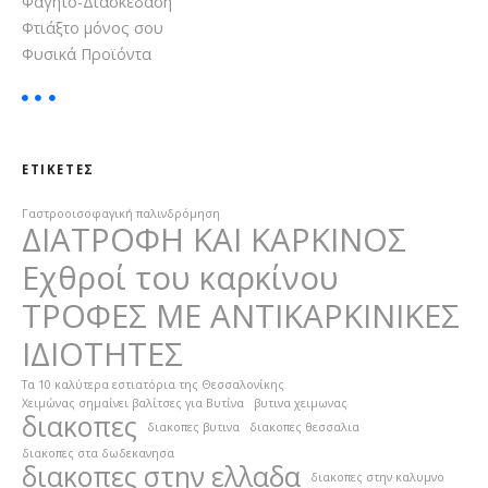
Φαγητό-Διασκέδαση
ρ
Φτιάξτο μόνος σου
Φυσικά Προϊόντα
ω
ν
ΕΤΙΚΈΤΕΣ
Γαστροοισοφαγική παλινδρόμηση
ΔΙΑΤΡΟΦΗ ΚΑΙ ΚΑΡΚΙΝΟΣ
Εχθροί του καρκίνου
ΤΡΟΦΕΣ ΜΕ ΑΝΤΙΚΑΡΚΙΝΙΚΕΣ
ΙΔΙΟΤΗΤΕΣ
Τα 10 καλύτερα εστιατόρια της Θεσσαλονίκης
Χειμώνας σημαίνει βαλίτσες για Βυτίνα
βυτινα χειμωνας
διακοπες
διακοπες βυτινα
διακοπες θεσσαλια
διακοπες στα δωδεκανησα
διακοπες στην ελλαδα
διακοπες στην καλυμνο