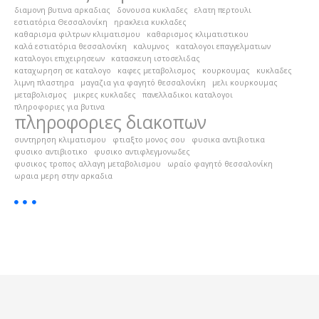
διαμονη βυτινα αρκαδιας
δονουσα κυκλαδες
ελατη περτουλι
εστιατόρια Θεσσαλονίκη
ηρακλεια κυκλαδες
καθαρισμα φιλτρων κλιματισμου
καθαρισμος κλιματιστικου
καλά εστιατόρια θεσσαλονίκη
καλυμνος
καταλογοι επαγγελματιων
καταλογοι επιχειρησεων
κατασκευη ιστοσελιδας
καταχωρηση σε καταλογο
καφες μεταβολισμος
κουρκουμας
κυκλαδες
λιμνη πλαστηρα
μαγαζια για φαγητό θεσσαλονίκη
μελι κουρκουμας
μεταβολισμος
μικρες κυκλαδες
πανελλαδικοι καταλογοι
πληροφοριες για βυτινα
πληροφοριες διακοπων
συντηρηση κλιματισμου
φτιαξτο μονος σου
φυσικα αντιβιοτικα
φυσικο αντιβιοτικο
φυσικο αντιφλεγμονωδες
φυσικος τροπος αλλαγη μεταβολισμου
ωραίο φαγητό θεσσαλονίκη
ωραια μερη στην αρκαδια