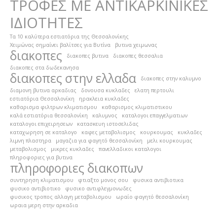
ΤΡΟΦΕΣ ΜΕ ΑΝΤΙΚΑΡΚΙΝΙΚΕΣ
ΙΔΙΟΤΗΤΕΣ
Τα 10 καλύτερα εστιατόρια της Θεσσαλονίκης
Χειμώνας σημαίνει βαλίτσες για Βυτίνα
βυτινα χειμωνας
διακοπες
διακοπες βυτινα
διακοπες θεσσαλια
διακοπες στα δωδεκανησα
διακοπες στην ελλαδα
διακοπες στην καλυμνο
διαμονη βυτινα αρκαδιας
δονουσα κυκλαδες
ελατη περτουλι
εστιατόρια Θεσσαλονίκη
ηρακλεια κυκλαδες
καθαρισμα φιλτρων κλιματισμου
καθαρισμος κλιματιστικου
καλά εστιατόρια θεσσαλονίκη
καλυμνος
καταλογοι επαγγελματιων
καταλογοι επιχειρησεων
κατασκευη ιστοσελιδας
καταχωρηση σε καταλογο
καφες μεταβολισμος
κουρκουμας
κυκλαδες
λιμνη πλαστηρα
μαγαζια για φαγητό θεσσαλονίκη
μελι κουρκουμας
μεταβολισμος
μικρες κυκλαδες
πανελλαδικοι καταλογοι
πληροφοριες για βυτινα
πληροφοριες διακοπων
συντηρηση κλιματισμου
φτιαξτο μονος σου
φυσικα αντιβιοτικα
φυσικο αντιβιοτικο
φυσικο αντιφλεγμονωδες
φυσικος τροπος αλλαγη μεταβολισμου
ωραίο φαγητό θεσσαλονίκη
ωραια μερη στην αρκαδια