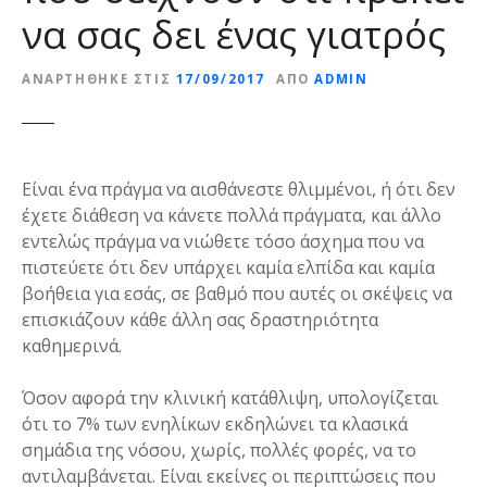
να σας δει ένας γιατρός
ε
ν
ο
ΑΝΑΡΤΉΘΗΚΕ ΣΤΙΣ
17/09/2017
ΑΠΌ
ADMIN
Είναι ένα πράγμα να αισθάνεστε θλιμμένοι, ή ότι δεν
έχετε διάθεση να κάνετε πολλά πράγματα, και άλλο
εντελώς πράγμα να νιώθετε τόσο άσχημα που να
πιστεύετε ότι δεν υπάρχει καμία ελπίδα και καμία
βοήθεια για εσάς, σε βαθμό που αυτές οι σκέψεις να
επισκιάζουν κάθε άλλη σας δραστηριότητα
καθημερινά.
Όσον αφορά την κλινική κατάθλιψη, υπολογίζεται
ότι το 7% των ενηλίκων εκδηλώνει τα κλασικά
σημάδια της νόσου, χωρίς, πολλές φορές, να το
αντιλαμβάνεται. Είναι εκείνες οι περιπτώσεις που