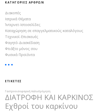
ΚΑΤΗΓΟΡΊΕΣ ΆΡΘΡΩΝ
η
η
σ
Διακοπές
ά
η
Ιατρικά Θέματα
γ
ρ
ι
Ίντερνετ-Ιστοσελίδες
α
Καταχώρηση σε επαγγελματικούς καταλόγους
θ
:
Τεχνικοί-Επισκευές
Φαγητό-Διασκέδαση
ρ
Φτιάξτο μόνος σου
Φυσικά Προϊόντα
ω
ν
ΕΤΙΚΈΤΕΣ
Γαστροοισοφαγική παλινδρόμηση
ΔΙΑΤΡΟΦΗ ΚΑΙ ΚΑΡΚΙΝΟΣ
Εχθροί του καρκίνου