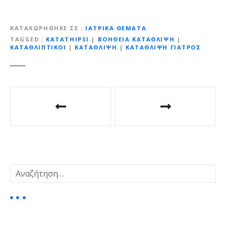
ΚΑΤΑΧΩΡΉΘΗΚΕ ΣΕ
ΙΑΤΡΙΚΆ ΘΈΜΑΤΑ
TAGGED
KATATHIPSI
|
ΒΟΗΘΕΙΑ ΚΑΤΑΘΛΙΨΗ
|
ΚΑΤΑΘΛΙΠΤΙΚΟΙ
|
ΚΑΤΑΘΛΙΨΗ
|
ΚΑΤΑΘΛΙΨΗ ΓΙΑΤΡΟΣ
Π
λ
ο
ή
Α
γ
ν
α
η
ζ
ή
σ
τ